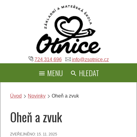
Přeskočit
na
obsah
724 314 696
info@zsotnice.cz
MENU
HLEDAT
Úvod
Novinky
Oheň a zvuk
Oheň a zvuk
ZVEŘEJNĚNO:
15. 11. 2025