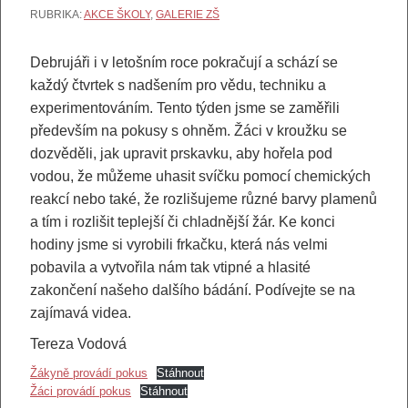
RUBRIKA:
AKCE ŠKOLY
,
GALERIE ZŠ
Debrujáři i v letošním roce pokračují a schází se
každý čtvrtek s nadšením pro vědu, techniku a
experimentováním. Tento týden jsme se zaměřili
především na pokusy s ohněm. Žáci v kroužku se
dozvěděli, jak upravit prskavku, aby hořela pod
vodou, že můžeme uhasit svíčku pomocí chemických
reakcí nebo také, že rozlišujeme různé barvy plamenů
a tím i rozlišit teplejší či chladnější žár. Ke konci
hodiny jsme si vyrobili frkačku, která nás velmi
pobavila a vytvořila nám tak vtipné a hlasité
zakončení našeho dalšího bádání. Podívejte se na
zajímavá videa.
Tereza Vodová
Žákyně provádí pokus
Stáhnout
Žáci provádí pokus
Stáhnout