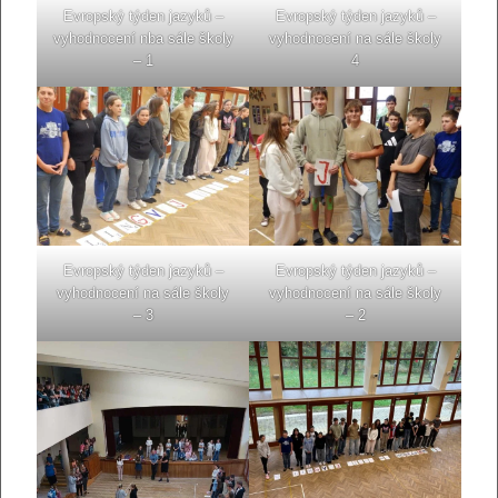
Evropský týden jazyků –
Evropský týden jazyků –
vyhodnocení nba sále školy
vyhodnocení na sále školy
– 1
4
Evropský týden jazyků –
Evropský týden jazyků –
vyhodnocení na sále školy
vyhodnocení na sále školy
– 3
– 2