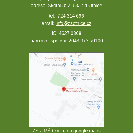
adresa: Školní 352, 683 54 Otnice
tel.:
724 314 696
email:
info@zsotnice.cz
IČ: 4627 0868
bankovní spojení: 2043 9731/0100
ZŠ a MŠ Otnice na google maps