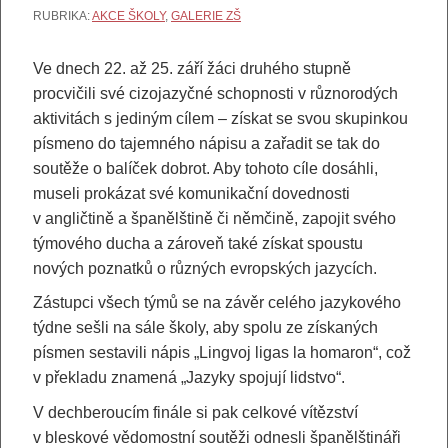
RUBRIKA:
AKCE ŠKOLY
,
GALERIE ZŠ
Ve dnech 22. až 25. září žáci druhého stupně
procvičili své cizojazyčné schopnosti v různorodých
aktivitách s jediným cílem – získat se svou skupinkou
písmeno do tajemného nápisu a zařadit se tak do
soutěže o balíček dobrot. Aby tohoto cíle dosáhli,
museli prokázat své komunikační dovednosti
v angličtině a španělštině či němčině, zapojit svého
týmového ducha a zároveň také získat spoustu
nových poznatků o různých evropských jazycích.
Zástupci všech týmů se na závěr celého jazykového
týdne sešli na sále školy, aby spolu ze získaných
písmen sestavili nápis „Lingvoj ligas la homaron“, což
v překladu znamená „Jazyky spojují lidstvo“.
V dechberoucím finále si pak celkové vítězství
v bleskové vědomostní soutěži odnesli španělštináři