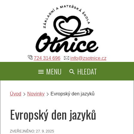
Přeskočit
na
obsah
724 314 696
info@zsotnice.cz
MENU
HLEDAT
Úvod
Novinky
Evropský den jazyků
Evropský den jazyků
ZVEŘEJNĚNO:
27. 9. 2025