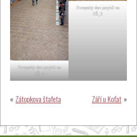
Evropský den jazyků na
ZŠ_2
Evropský den jazyků na
ZŠ_1
Navigace
Zátopkova štafeta
Září u Koťat
pro
příspěvek