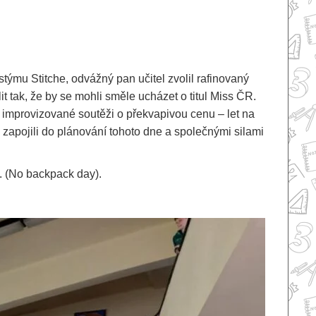
týmu Stitche, odvážný pan učitel zvolil rafinovaný
t tak, že by se mohli směle ucházet o titul Miss ČR.
 improvizované soutěži o překvapivou cenu – let na
 zapojili do plánování tohoto dne a společnými silami
6. (No backpack day).