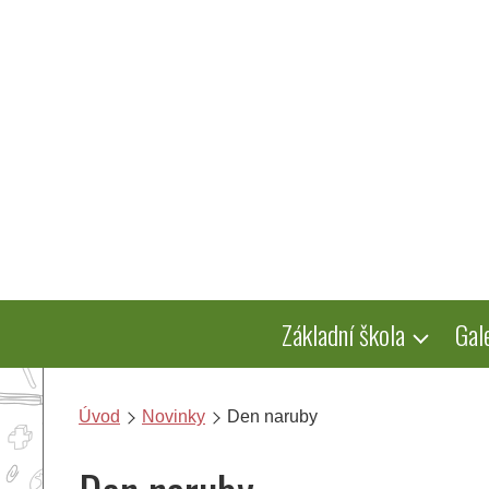
Přeskočit
na
obsah
Základní škola
Gal
Úvod
Novinky
Den naruby