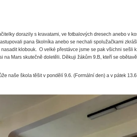
itelky dorazily s kravatami, ve fotbalových dresech anebo v kos
zastupovali pana školníka anebo se nechali spolužačkami zkrášli
nasadit klobouk. O velké přestávce jsme se pak všichni sešli k
i na Mars skutečně doletěli. Děkuji žákům 9.B, kteří se obětavě
e naše škola těšit v pondělí 9.6. (Formální den) a v pátek 13.