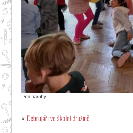
Den naruby
Navigace
Debrujáři ve školní družině
pro