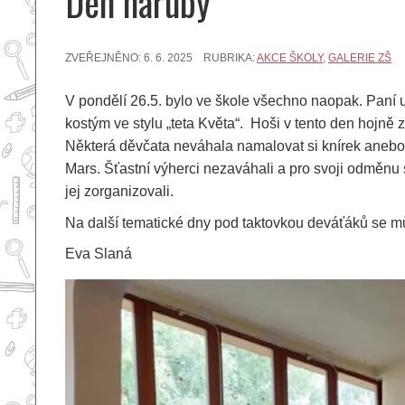
Den naruby
ZVEŘEJNĚNO:
6. 6. 2025
RUBRIKA:
AKCE ŠKOLY
,
GALERIE ZŠ
V pondělí 26.5. bylo ve škole všechno naopak. Paní uč
kostým ve stylu „teta Květa“. Hoši v tento den hojně 
Některá děvčata neváhala namalovat si knírek anebo 
Mars. Šťastní výherci nezaváhali a pro svoji odměnu s
jej zorganizovali.
Na další tematické dny pod taktovkou deváťáků se můž
Eva Slaná