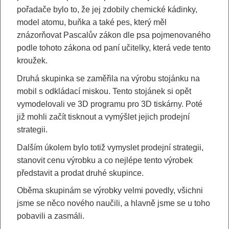
pořadače bylo to, že jej zdobily chemické kádinky,
model atomu, buňka a také pes, který měl
znázorňovat Pascalův zákon dle psa pojmenovaného
podle tohoto zákona od paní učitelky, která vede tento
kroužek.
Druhá skupinka se zaměřila na výrobu stojánku na
mobil s odkládací miskou. Tento stojánek si opět
vymodelovali ve 3D programu pro 3D tiskárny. Poté
již mohli začít tisknout a vymýšlet jejich prodejní
strategii.
Dalším úkolem bylo totiž vymyslet prodejní strategii,
stanovit cenu výrobku a co nejlépe tento výrobek
představit a prodat druhé skupince.
Oběma skupinám se výrobky velmi povedly, všichni
jsme se něco nového naučili, a hlavně jsme se u toho
pobavili a zasmáli.