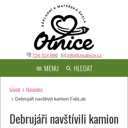
Přeskočit
na
obsah
724 314 696
info@zsotnice.cz
MENU
HLEDAT
Úvod
Novinky
Debrujáři navštívili kamion FabLab
Debrujáři navštívili kamion