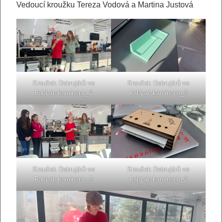
Vedoucí kroužku Tereza Vodová a Martina Justová
Kroužek Debrujárů ve
Kroužek Debrujárů ve
FabLab kaminonu_1
FabLab kaminonu_3
Kroužek Debrujárů ve
Kroužek Debrujárů ve
FabLab kaminonu_5
FabLab kaminonu_2