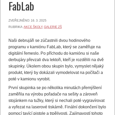
FabLab
ZVEŘEJNĚNO:
16. 3. 2025
RUBRIKA:
AKCE ŠKOLY
,
GALERIE ZŠ
Naši debrujáři se zúčastnili dvou hodinového
programu v kamiónu FabLab, který se zaměřuje na
digitální řemeslo. Po příchodu do kamiónu si naše
derbujáry převzali dva lektoři, kteří je rozdělili na dvě
skupinky. Úkolem obou skupin bylo, vymyslet nějaký
produkt, který by dokázali vymodelovat na počítači a
poté v kamionu vyrobit.
První skupinka se po několika minutách přemýšlení
zaměřila na výrobu pořadače na sešity a zároveň
stojánkem na tužky, který si nechali poté vygravírovat
a vyřezat na laserové tiskárně. Finální dokončení bylo
pomocí tavící pistole a trpělivosti. Zajímavostí tohoto