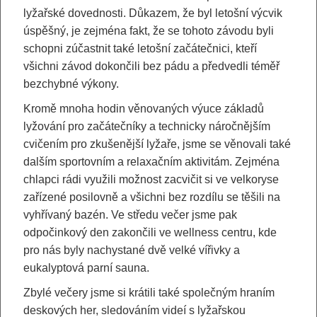
lyžařské dovednosti. Důkazem, že byl letošní výcvik
úspěšný, je zejména fakt, že se tohoto závodu byli
schopni zúčastnit také letošní začátečnici, kteří
všichni závod dokončili bez pádu a předvedli téměř
bezchybné výkony.
Kromě mnoha hodin věnovaných výuce základů
lyžování pro začátečníky a technicky náročnějším
cvičením pro zkušenější lyžaře, jsme se věnovali také
dalším sportovním a relaxačním aktivitám. Zejména
chlapci rádi využili možnost zacvičit si ve velkoryse
zařízené posilovně a všichni bez rozdílu se těšili na
vyhřívaný bazén. Ve středu večer jsme pak
odpočinkový den zakončili ve wellness centru, kde
pro nás byly nachystané dvě velké vířivky a
eukalyptová parní sauna.
Zbylé večery jsme si krátili také společným hraním
deskových her, sledováním videí s lyžařskou