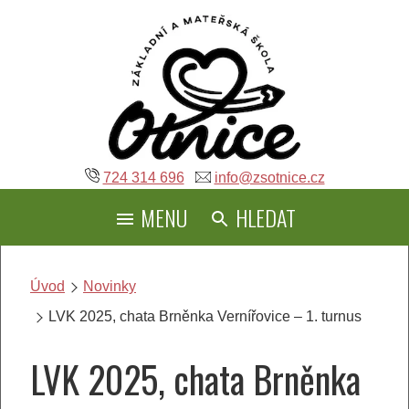
Přeskočit
na
obsah
724 314 696
info@zsotnice.cz
MENU
HLEDAT
Úvod
Novinky
LVK 2025, chata Brněnka Vernířovice – 1. turnus
LVK 2025, chata Brněnka