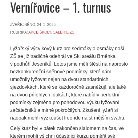
Vernířovice – 1. turnus
ZVEŘEJNĚNO:
24. 1. 2025
RUBRIKA:
AKCE ŠKOLY
,
GALERIE ZŠ
Lyžařský výcvikový kurz pro sedmáky a osmáky naší
ZŠ se již tradičně odehrál ve Ski areálu Brněnka
v podhůří Jeseníků. Letos jsme měli štěstí na naprosto
bezkonkurenční sněhové podmínky, které nám
umožnily lyžovat nejen na dvou standardních
sjezdovkách, které se každoročně zasněžují, ale také
na dvou přilehlých loukách, které nabídly perfektní
podmínky zejména pro pohodovou výuku lyžování
začátečníků a mírně pokročilých. Zkušení lyžaři si
naopak mohli vyzkoušet freeride na strmějším svahu.
Celý kurz byl v pátek zakončen slalomem na čas, ve
kterém mohli všichni účastníci kurzu poměřit své