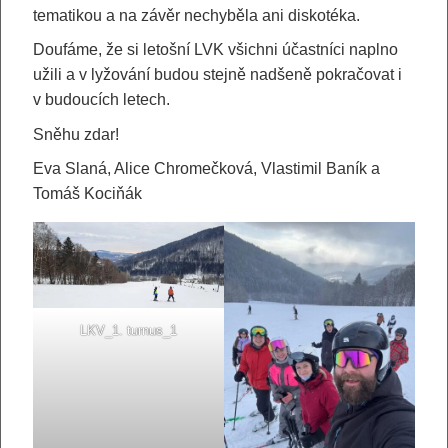
tematikou a na závěr nechyběla ani diskotéka.
Doufáme, že si letošní LVK všichni účastníci naplno
užili a v lyžování budou stejně nadšeně pokračovat i
v budoucích letech.
Sněhu zdar!
Eva Slaná, Alice Chromečková, Vlastimil Baník a
Tomáš Kociňák
LKV_1. turnus_1