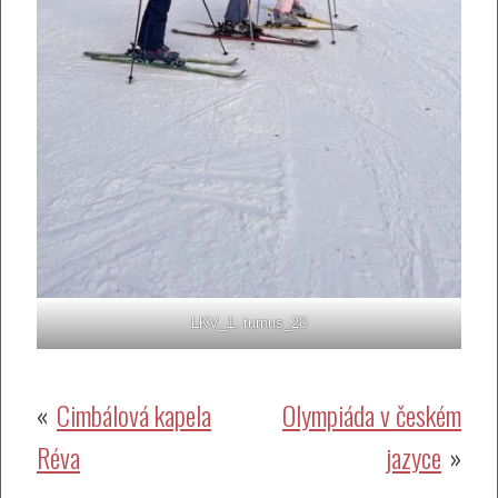
LKV_1. turnus_20
Navigace
Cimbálová kapela
Olympiáda v českém
Réva
jazyce
pro