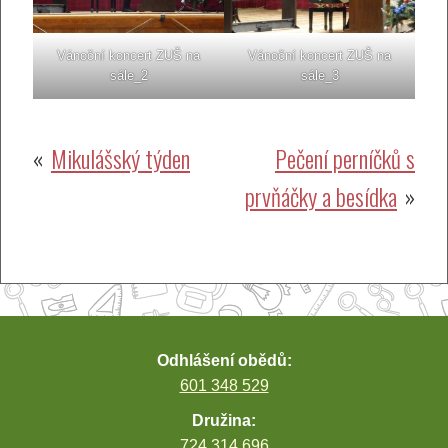
Vánoční koncert ZUŠ na
Vánoční koncert ZUŠ na
sále_2
sále_3
Navigace
Mikulášský týden
Pečení perníčků s
prvňáčky a besídka
pro
příspěvek
Odhlášení obědů:
601 348 529
Družina:
724 314 696