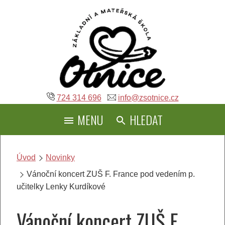
Přeskočit
na
obsah
724 314 696
info@zsotnice.cz
MENU
HLEDAT
Úvod
Novinky
Vánoční koncert ZUŠ F. France pod vedením p.
učitelky Lenky Kurdíkové
Vánoční koncert ZUŠ F.