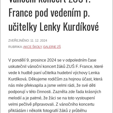
France pod vedením p.
učitelky Lenky Kurdíkové
ZVEŘEJNĚNO:
11. 12. 2024
RUBRIKA:
AKCE ŠKOLY
,
GALERIE ZŠ
V pondělí 9. prosince 2024 se v odpoledním čase
uskutečnil vánoční koncert žáků ZUŠ F. France, které
vede k hudbě paní učitelka hudební výchovy Lenka
Kurdíková. Děkujeme rodičům za hojnou účast, která
nás mile překvapila a jsme velmi rádi, že své děti
podporují v této činnosti. Zazněla zde řada krásných
melodií a je patrné, že žáci se na toto vystoupení
velmi pečlivě připravovali. Z vánočního koncertu
přikládám i několik fotografií žáků z průběhu