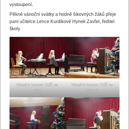
vystoupení.
Pěkné vánoční svátky a hodně šikovných žáků přeje
paní učitelce Lence Kurdíkové Hynek Zavřel, ředitel
školy
Vánoční koncert ZUŠ na
Vánoční koncert ZUŠ na
sále
sále_1