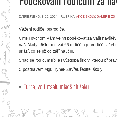
Poděkování rodičům za ná
ZVEŘEJNĚNO:
3. 12. 2024
RUBRIKA:
AKCE ŠKOLY
,
GALERIE ZŠ
Vážení rodiče, prarodiče.
Chtěli bychom Vám velmi poděkovat za Vaši návštěvu 
naší školy přišlo podívat 66 rodičů a prarodičů, z č
ukáží, co se již od září naučili.
Snad se rodičům líbila i výzdoba školy, kterou připravi
S pozdravem Mgr. Hynek Zavřel, ředitel školy
Navigace
Turnaj ve futsalu mladších žáků
pro
příspěvek