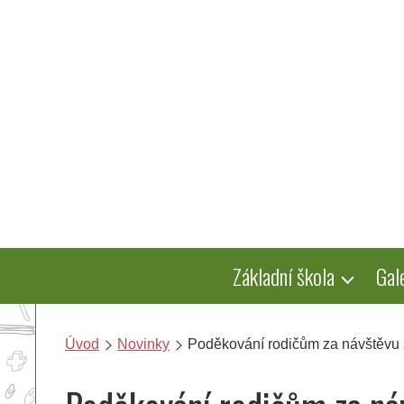
Přeskočit
na
obsah
Základní škola
Gal
Úvod
Novinky
Poděkování rodičům za návštěvu 