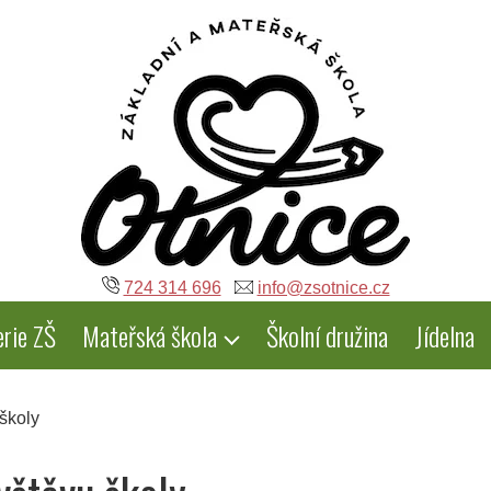
724 314 696
info@zsotnice.cz
erie ZŠ
Mateřská škola
Školní družina
Jídelna
školy