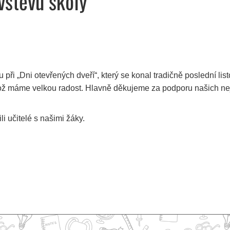
vštěvu školy
při „Dni otevřených dveří“, který se konal tradičně poslední l
ehož máme velkou radost. Hlavně děkujeme za podporu našich nejm
li učitelé s našimi žáky.