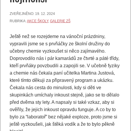
ZVEŘEJNĚNO:
19. 12. 2024
RUBRIKA:
AKCE ŠKOLY
,
GALERIE ZŠ
Ještě než se rozejdeme na vánoční prázdniny,
vypravili jsme se s prvňáčky ze školní družiny do
učebny chemie vyzkoušet si něco zajímavého.
Doprovodilo nás i pár kamarádů ze čtvrté a páté třídy,
kteří prvňáky povzbudili a zapojili se. V učebně fyziky
a chemie nás čekala paní učitelka Martina Justová,
které tímto děkuji za připravený program a ukázku.
Čekala nás cesta do minulosti, kdy si děti ve
skupinkách umíchaly inkoust stejně, jako se to dělalo
před dvěma sty lety. A napsaly si také vzkaz, aby si
ověřily, že jejich inkoust opravdu funguje. A co by to
bylo za “laboratoř” bez nějaké exploze, proto jsme si
ještě vyzkoušeli, jak štěká vodík a že to bylo pěkně