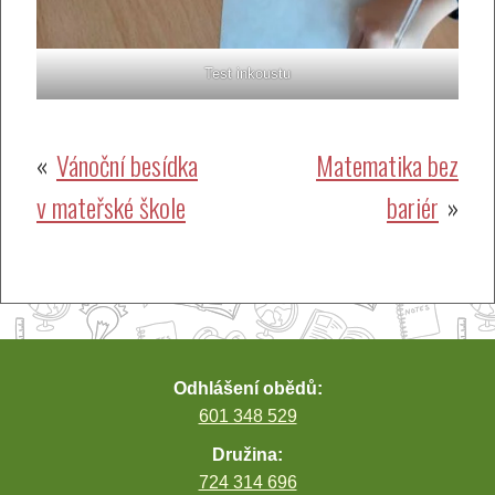
Test inkoustu
Navigace
Vánoční besídka
Matematika bez
v mateřské škole
bariér
pro
příspěvek
Odhlášení obědů:
601 348 529
Družina:
724 314 696