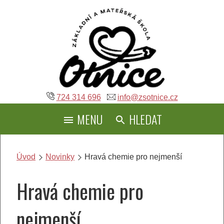
Přeskočit
na
obsah
724 314 696
info@zsotnice.cz
MENU
HLEDAT
Úvod
Novinky
Hravá chemie pro nejmenší
Hravá chemie pro
nejmenší