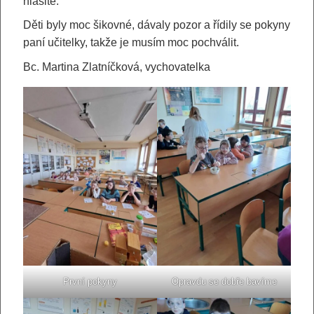
hlasité.
Děti byly moc šikovné, dávaly pozor a řídily se pokyny
paní učitelky, takže je musím moc pochválit.
Bc. Martina Zlatníčková, vychovatelka
První pokyny
Opravdu se dobře bavíme