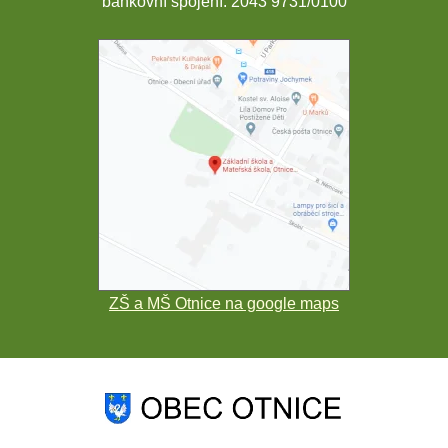
bankovní spojení: 2043 9731/0100
ZŠ a MŠ Otnice na google maps