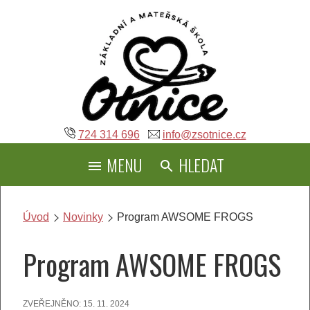
Přeskočit
na
obsah
724 314 696
info@zsotnice.cz
MENU
HLEDAT
Úvod
Novinky
Program AWSOME FROGS
Program AWSOME FROGS
ZVEŘEJNĚNO:
15. 11. 2024