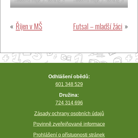
Awsome frogs_7. ročníky_2
Awsome frogs_7. ročníky_3
Navigace
Říjen v MŠ
Futsal – mladší žáci
pro
příspěvek
Odhlášení obědů:
601 348 529
Družina:
724 314 696
Zásady ochrany osobních údajů
Povinně zveřejňované informace
Prohlášení o přístupnosti stránek