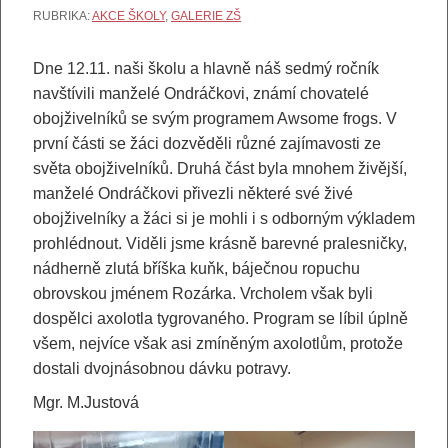
RUBRIKA:
AKCE ŠKOLY
,
GALERIE ZŠ
Dne 12.11. naši školu a hlavně náš sedmý ročník
navštívili manželé Ondráčkovi, známí chovatelé
obojživelníků se svým programem Awsome frogs. V
první části se žáci dozvěděli různé zajímavosti ze
světa obojživelníků. Druhá část byla mnohem živější,
manželé Ondráčkovi přivezli některé své živé
obojživelníky a žáci si je mohli i s odborným výkladem
prohlédnout. Viděli jsme krásně barevné pralesničky,
nádherně zlutá bříška kuňk, báječnou ropuchu
obrovskou jménem Rozárka. Vrcholem však byli
dospělci axolotla tygrovaného. Program se líbil úplně
všem, nejvíce však asi zmíněným axolotlům, protože
dostali dvojnásobnou dávku potravy.
Mgr. M.Justová