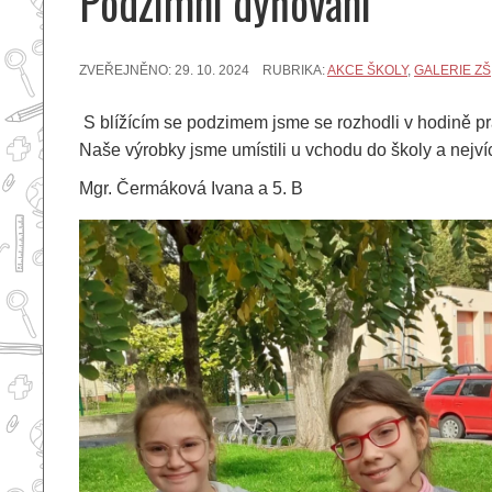
Podzimní dýňování
ZVEŘEJNĚNO:
29. 10. 2024
RUBRIKA:
AKCE ŠKOLY
,
GALERIE ZŠ
S blížícím se podzimem jsme se rozhodli v hodině praco
Naše výrobky jsme umístili u vchodu do školy a nejví
Mgr. Čermáková Ivana a 5. B