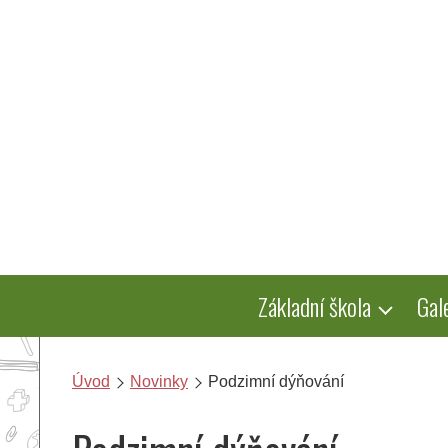
Přeskočit
na
obsah
Základní škola
Gal
Úvod
Novinky
Podzimní dýňování