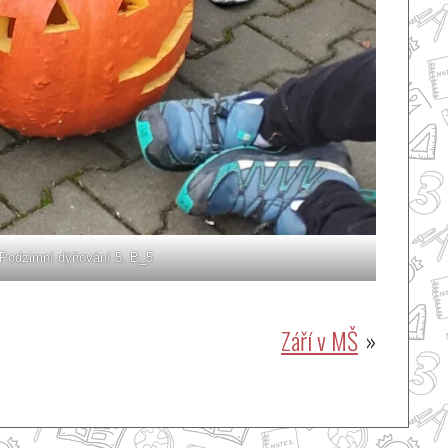
Podzimní dýňování 5. B_5
Září v MŠ