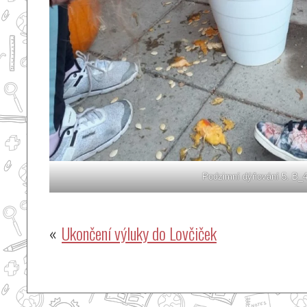
Podzimní dýňování 5. B_
Navigace
Ukončení výluky do Lovčiček
pro
příspěvek