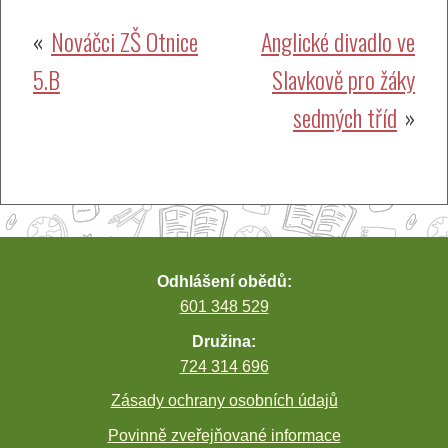
Navigace
Nováčci ZŠ Otnice
Anglické divadlo ve
5.B
Slavkově pro žáky
pro
sedmých tříd
příspěvek
Odhlášení obědů:
601 348 529
Družina:
724 314 696
Zásady ochrany osobních údajů
Povinně zveřejňované informace