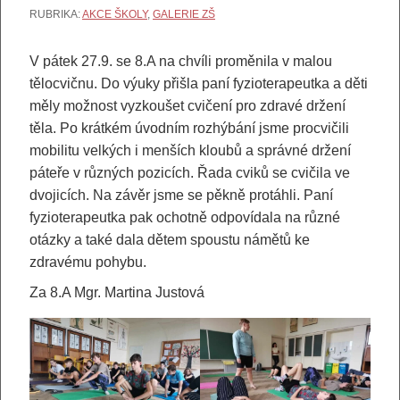
RUBRIKA:
AKCE ŠKOLY
,
GALERIE ZŠ
V pátek 27.9. se 8.A na chvíli proměnila v malou
tělocvičnu. Do výuky přišla paní fyzioterapeutka a děti
měly možnost vyzkoušet cvičení pro zdravé držení
těla. Po krátkém úvodním rozhýbání jsme procvičili
mobilitu velkých i menších kloubů a správné držení
páteře v různých pozicích. Řada cviků se cvičila ve
dvojicích. Na závěr jsme se pěkně protáhli. Paní
fyzioterapeutka pak ochotně odpovídala na různé
otázky a také dala dětem spoustu námětů ke
zdravému pohybu.
Za 8.A Mgr. Martina Justová