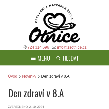
Přeskočit
na
obsah
724 314 696
info@zsotnice.cz
MENU
HLEDAT
Úvod
Novinky
Den zdraví v 8.A
Den zdraví v 8.A
ZVEŘEJNĚNO:
2. 10. 2024