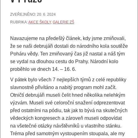
ZVEŘEJNĚNO:
20. 6. 2024
RUBRIKA:
AKCE ŠKOLY
,
GALERIE ZŠ
Navazujeme na předešlý článek, kdy jsme zmiňovali,
že se naši debrujáři dostali do národního kola soutěže
Poháru vědy. Ten zmiňovaný čas již nastal a náš tým
se vydal na dlouhou cestu do Prahy. Národní kolo
proběhlo ve dnech 14. – 16. 6.
V pátek bylo všech 7 nejlepších týmů z celé republiky
slavnostně přivítáno a nabitý program mohl začít.
Otničtí debrujáři museli čelit hned několika nelehkým
výzvám. Museli své celoroční snažení odprezentovat
před ostatními na pódiu, tak jak to bývá na skutečných
vědeckých kongresech a zároveň museli odpovídat
na všetečné otázky návštěvníků u vlastního stánku.
Tréma před samotným vystoupením stoupala, ale my