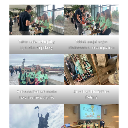
Takto naše debrujárky
Tobiáš zaujal svým
vysvětlovali pokusy
přednesem o našem jezírku
Fotka na Karlově mostě
Zrcadlové bludiště na
taky nesměla chybět
Petříně