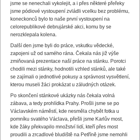
jsme se nenechali vykolejit, a i přes některé přeřeky
jsme pódiové vystoupení zvládli vcelku bez problému,
koneckonců bylo to naše první vystoupení na
celorepublikové debrujárské akci, komu by se
nerozklepala kolena.
Další den jsme byli do práce, vskutku vědecké,
zapojeni už od samého rána. Čekala nás již výše
zmiňovaná prezentace naší práce na stánku. Porotci
chodili mezi stánky, hodnotili vzhled stánků, ale také
se zajímali o jednotlivé pokusy a správnost vysvětlení,
kterou museli žáci prokázat u záludných otázek.
Po skončení stánkové ukázky nás čekala volná
zábava, a tedy prohlídka Prahy. Prošli jsme se po
Václavském náměstí, kde nesměla chybět fotka u
pomníku svatého Václava, přešli jsme Karlův most,
kde žáky překvapilo množství lidí, kteří přes most
proudili a zrcadlové bludiště na Petříně jsme nemohli