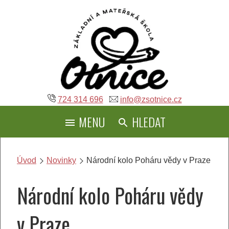
Přeskočit
na
obsah
724 314 696
info@zsotnice.cz
MENU
HLEDAT
Úvod
Novinky
Národní kolo Poháru vědy v Praze
Národní kolo Poháru vědy
v Praze