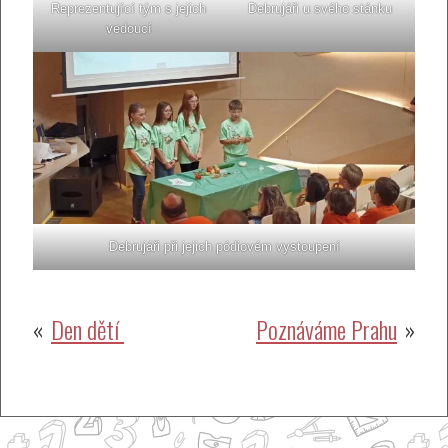
Reprezentující tým s jejich
Debrujáři u svého stánku
vedoucí
Debrujáři při jejich pódiovém vystoupení
Navigace
Den dětí
Poznáváme Prahu
pro
příspěvek