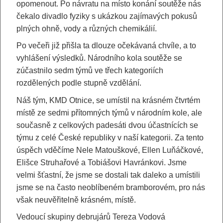
opomenout. Po návratu na místo konání soutěže nás
čekalo divadlo fyziky s ukázkou zajímavých pokusů
plných ohně, vody a různých chemikálií.
Po večeři již přišla ta dlouze očekávaná chvíle, a to
vyhlášení výsledků. Národního kola soutěže se
zúčastnilo sedm týmů ve třech kategoriích
rozdělených podle stupně vzdělání.
Náš tým, KMD Otnice, se umístil na krásném čtvrtém
místě ze sedmi přítomných týmů v národním kole, ale
současně z celkových padesáti dvou účastnících se
týmu z celé České republiky v naší kategorii. Za tento
úspěch vděčíme Nele Matouškové, Ellen Luňáčkové,
Elišce Struhařové a Tobiášovi Havránkovi. Jsme
velmi šťastní, že jsme se dostali tak daleko a umístili
jsme se na často neoblíbeném bramborovém, pro nás
však neuvěřitelně krásném, místě.
Vedoucí skupiny debrujárů Tereza Vodová