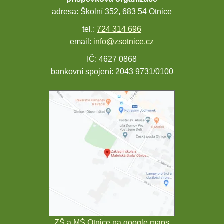
adresa: Školní 352, 683 54 Otnice
tel.:
724 314 696
email:
info@zsotnice.cz
IČ: 4627 0868
bankovní spojení: 2043 9731/0100
ZŠ a MŠ Otnice na google maps