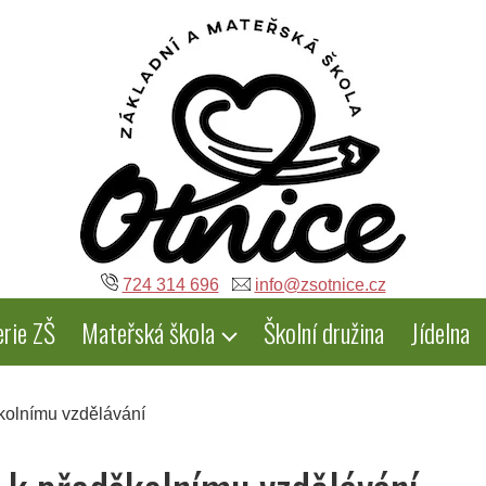
724 314 696
info@zsotnice.cz
erie ZŠ
Mateřská škola
Školní družina
Jídelna
školnímu vzdělávání