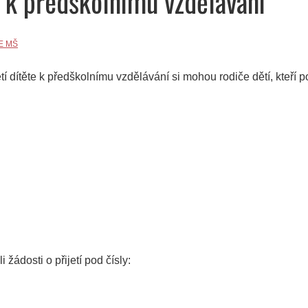
e k předškolnímu vzdělávání
E MŠ
 dítěte k předškolnímu vzdělávání si mohou rodiče dětí, kteří pod
 žádosti o přijetí pod čísly: