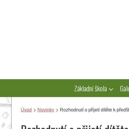
Přeskočit
na
obsah
Základní škola
Gal
Úvod
Novinky
Rozhodnutí o přijetí dítěte k před