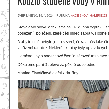
Kouzlo studené vody v kni
ZVEŘEJNĚNO:
19. 4. 2024
RUBRIKA:
AKCE ŠKOLY
,
GALERIE ZŠ
Slovo dalo slovo, a tak jsme se 16. dubna vypravili s
posezení i poležení, které děti ihned zabraly. Hodně 
A aby to celé nebylo jen o sezení, čekala nás také čte
v přízemí radnice. Některé skupiny byly opravdu rychlé
Odměnou bylo oddechové čtení a zároveň inspirace z 
Děkujeme paní Bublové za pěkné odpoledne.
Martina Zlatníčková a děti z družiny