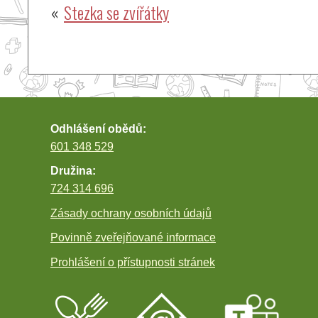
Navigace
Stezka se zvířátky
pro
příspěvek
Odhlášení obědů:
601 348 529
Družina:
724 314 696
Zásady ochrany osobních údajů
Povinně zveřejňované informace
Prohlášení o přístupnosti stránek