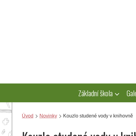
Přeskočit
na
obsah
Základní škola
Gal
Úvod
Novinky
Kouzlo studené vody v knihovně