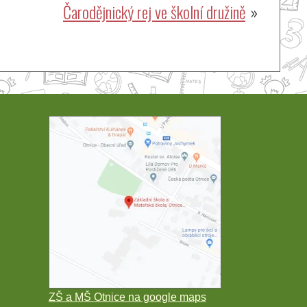
Čarodějnický rej ve školní družině
ZŠ a MŠ Otnice na google maps