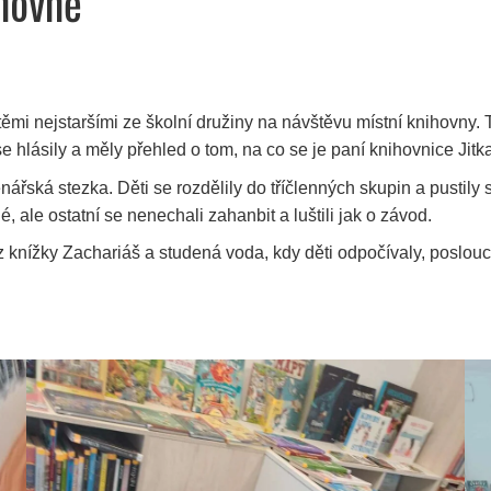
hovně
 těmi nejstaršími ze školní družiny na návštěvu místní knihovny
se hlásily a měly přehled o tom, na co se je paní knihovnice Jit
nářská stezka. Děti se rozdělily do tříčlenných skupin a pustily s
, ale ostatní se nenechali zahanbit a luštili jak o závod.
knížky Zachariáš a studená voda, kdy děti odpočívaly, poslouc