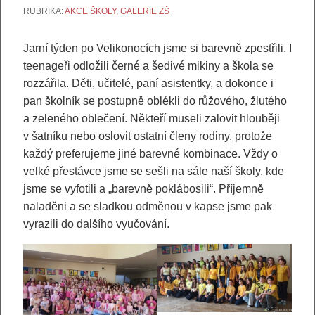
RUBRIKA:
AKCE ŠKOLY
,
GALERIE ZŠ
Jarní týden po Velikonocích jsme si barevně zpestřili. I
teenageři odložili černé a šedivé mikiny a škola se
rozzářila. Děti, učitelé, paní asistentky, a dokonce i
pan školník se postupně oblékli do růžového, žlutého
a zeleného oblečení. Někteří museli zalovit hlouběji
v šatníku nebo oslovit ostatní členy rodiny, protože
každý preferujeme jiné barevné kombinace. Vždy o
velké přestávce jsme se sešli na sále naší školy, kde
jsme se vyfotili a „barevně poklábosili“. Příjemně
naladěni a se sladkou odměnou v kapse jsme pak
vyrazili do dalšího vyučování.