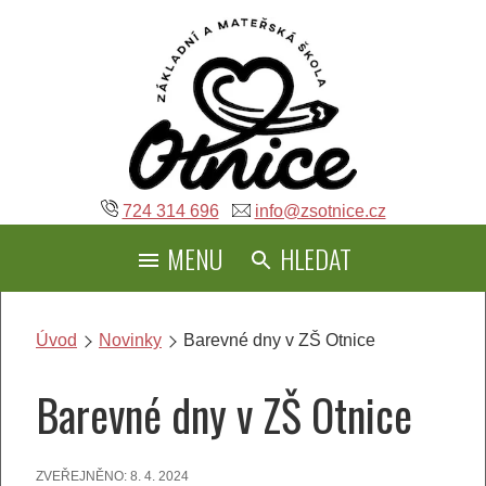
Přeskočit
na
obsah
724 314 696
info@zsotnice.cz
MENU
HLEDAT
Úvod
Novinky
Barevné dny v ZŠ Otnice
Barevné dny v ZŠ Otnice
ZVEŘEJNĚNO:
8. 4. 2024