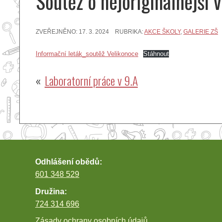
Soutěž o nejoriginálnější 
ZVEŘEJNĚNO:
17. 3. 2024
RUBRIKA:
AKCE ŠKOLY
,
GALERIE ZŠ
Informační leták_soutěž Velikonoce
Stáhnout
Navigace
Laboratorní práce v 9.A
pro
příspěvek
Odhlášení obědů:
601 348 529
Družina:
724 314 696
Zásady ochrany osobních údajů