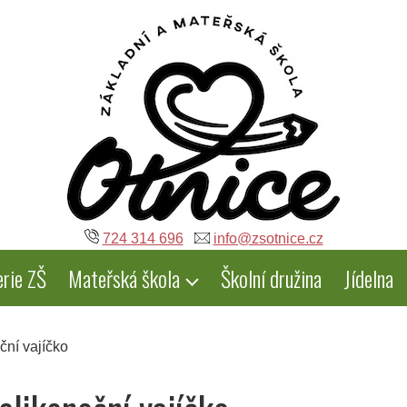
724 314 696
info@zsotnice.cz
erie ZŠ
Mateřská škola
Školní družina
Jídelna
ční vajíčko