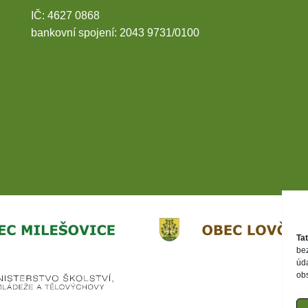
IČ: 4627 0868
bankovní spojení: 2043 9731/0100
Ta
be
úd
ob