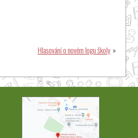
Hlasování o novém logu školy