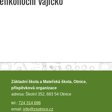
velikonoční vajíčko
Základní škola a Mateřská škola, Otnice,
příspěvková organizace
adresa: Školní 352, 683 54 Otnice
tel.:
724 314 696
email:
info@zsotnice.cz