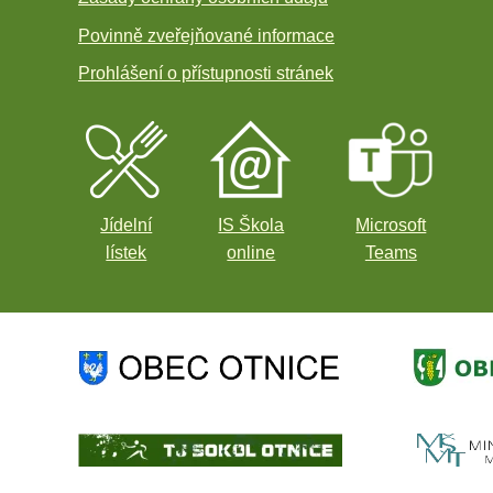
Povinně zveřejňované informace
Prohlášení o přístupnosti stránek
Jídelní
IS Škola
Microsoft
lístek
online
Teams