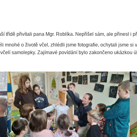
í třídě přivítali pana Mgr. Roblíka. Nepřišel sám, ale přinesl i p
mnohé o životě včel, zhlédli jsme fotografie, ochytali jsme si vč
včelí samolepky. Zajímavé povídání bylo zakončeno ukázkou 