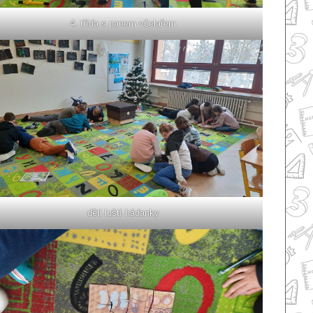
4. třída s panem včelařem
děti luští hádanky