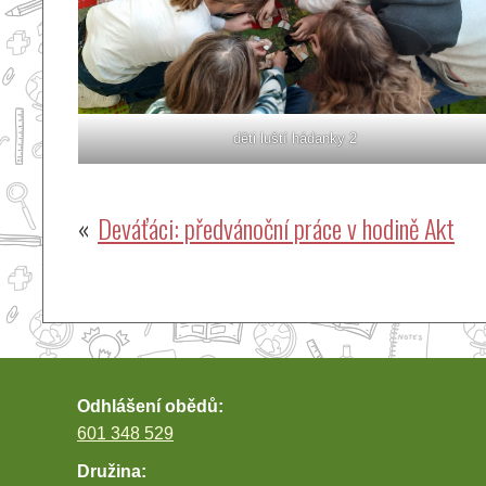
děti luští hádanky 2
Navigace
Deváťáci: předvánoční práce v hodině Akt
pro
příspěvek
Odhlášení obědů:
601 348 529
Družina: