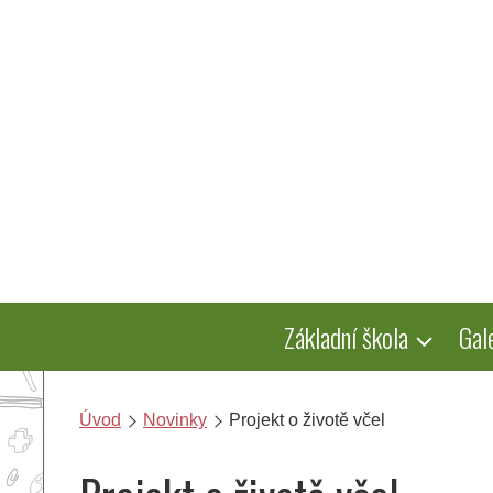
Přeskočit
na
obsah
Základní škola
Gal
Úvod
Novinky
Projekt o životě včel