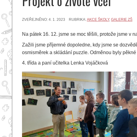
Projekt o životě včel
ZVEŘEJNĚNO:
4. 1. 2023
RUBRIKA:
AKCE ŠKOLY
,
GALERIE ZŠ
Na pátek 16. 12. jsme se moc těšili, protože jsme v naš
Zažili jsme příjemné dopoledne, kdy jsme se dozvěděli 
osmisměrek a skládání puzzle. Odměnou byly pěkné 
4. třída a paní učitelka Lenka Vojáčková