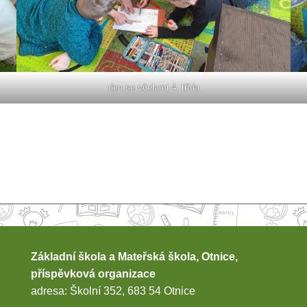
den se včelami 4. třída
Základní škola a Mateřská škola, Otnice,
příspěvková organizace
adresa: Školní 352, 683 54 Otnice