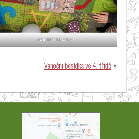
rozluštění hádanky
Vánoční besídka ve 4. třídě