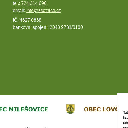
tel.:
724 314 696
email:
info@zsotnice.cz
IČ: 4627 0868
bankovní spojení: 2043 9731/0100
Ta
be
úd