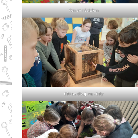
den se včelařem
děti se dívají na včely