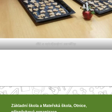
děti s vykrájenými perníčky
Základní škola a Mateřská škola, Otnice,
příspěvková organizace