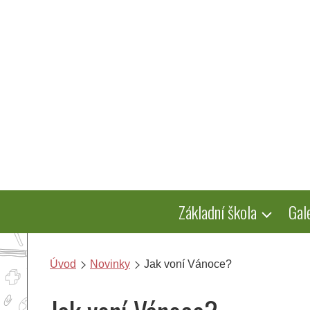
Přeskočit
na
obsah
Základní škola
Gal
Úvod
Novinky
Jak voní Vánoce?