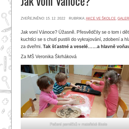
Jak voní Vánoce?
ZVEŘEJNĚNO:
15. 12. 2022
RUBRIKA:
AKCE VE ŠKOLCE
,
GALER
Jak voní Vánoce? Úžasně. Přesvědčily se o tom i děti
kuchtíci se s chutí pustili do vykrajování, zdobení
za dveřmi.
Tak šťastné a veselé……a hlavně voňa
Za MŠ Veronika Škrháková
Pečení perníčků v mateřské škole