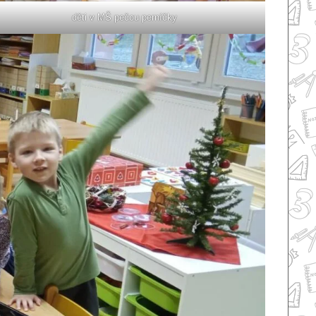
děti v MŠ pečou perníčky