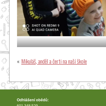
Navigace
Mikuláš, anděl a čerti na naší škole
pro
příspěvek
Odhlášení obědů:
601 348 529