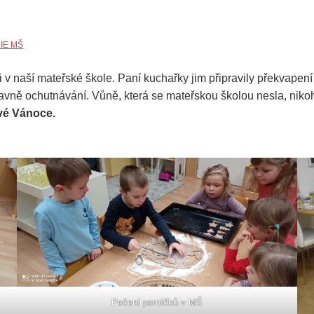
IE MŠ
 v naší mateřské škole. Paní kuchařky jim připravily překvapen
 a hlavně ochutnávání. Vůně, která se mateřskou školou nesla, 
vé Vánoce.
Pečení perníčků v MŠ