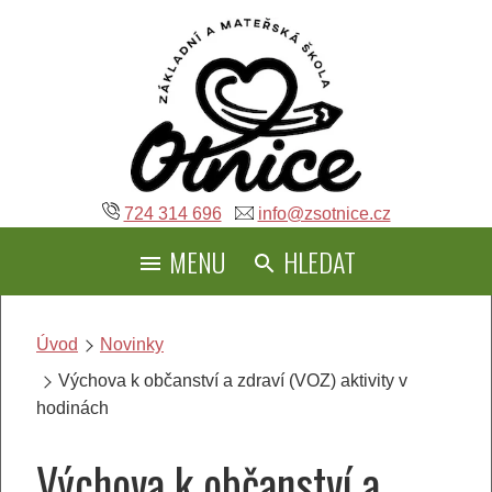
Přeskočit
na
obsah
724 314 696
info@zsotnice.cz
MENU
HLEDAT
Úvod
Novinky
Výchova k občanství a zdraví (VOZ) aktivity v
hodinách
Výchova k občanství a