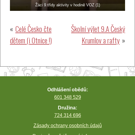
Žáci 9.třídy aktivity v hodině VOZ (1)
Navigace
Celé Česko čte
Školní výlet 9.A Český
dětem (i Otnice !)
Krumlov a rafty
pro
příspěvek
Odhlášení obědů:
601 348 529
Družina:
724 314 696
Zásady ochrany osobních údajů