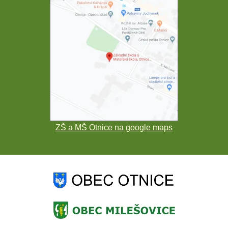
ZŠ a MŠ Otnice na google maps