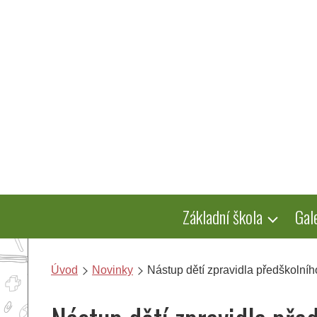
Přeskočit
na
obsah
Základní škola
Gal
Úvod
Novinky
Nástup dětí zpravidla předškolní