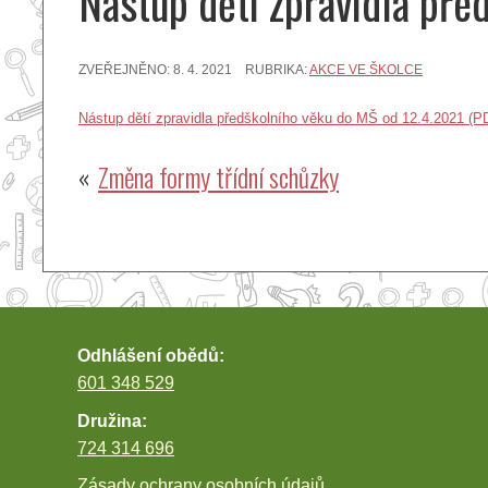
Nástup dětí zpravidla pře
ZVEŘEJNĚNO:
8. 4. 2021
RUBRIKA:
AKCE VE ŠKOLCE
Nástup dětí zpravidla předškolního věku do MŠ od 12.4.2021 (P
Navigace
Změna formy třídní schůzky
pro
příspěvek
Odhlášení obědů:
601 348 529
Družina:
724 314 696
Zásady ochrany osobních údajů