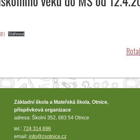
dškolního věku do MŠ od 12.4.2
DF)
Stáhnout
Rotač
Základní škola a Mateřská škola, Otnice,
příspěvková organizace
adresa: Školní 352, 683 54 Otnice
tel.:
724 314 696
email:
info@zsotnice.cz