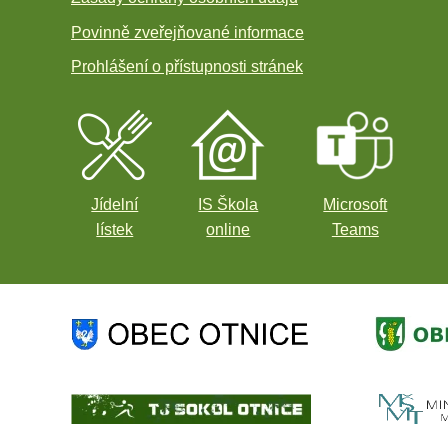
Povinně zveřejňované informace
Prohlášení o přístupnosti stránek
Jídelní
IS Škola
Microsoft
lístek
online
Teams