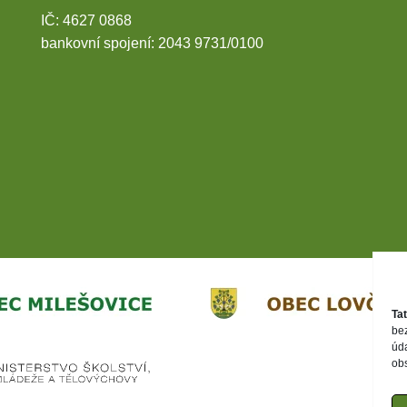
IČ: 4627 0868
bankovní spojení: 2043 9731/0100
Ta
be
úd
ob