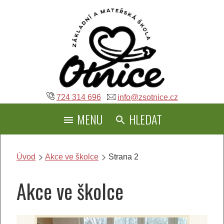
Přeskočit
na
obsah
724 314 696
info@zsotnice.cz
MENU
HLEDAT
Úvod
Akce ve školce
Strana 2
Akce ve školce