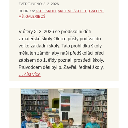
ZVEŘEJNĚNO:
3. 2. 2026
RUBRIKA:
AKCE ŠKOLY
,
AKCE VE ŠKOLCE
,
GALERIE
MŠ
,
GALERIE ZŠ
V úterý 3. 2. 2026 se předškolní děti
z mateřské školy Otnice přišly podívat do
velké základní školy. Tato prohlídka školy
měla ten záměr, aby naši předškoláci před
zápisem do 1. třídy poznali prostředí školy.
Průvodcem dětí byl p. Zavřel, ředitel školy,
… číst více