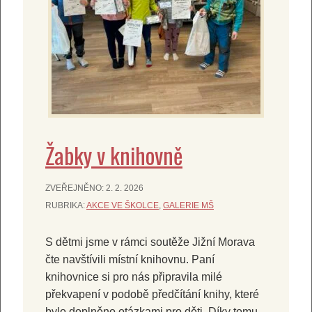
Žabky v knihovně
ZVEŘEJNĚNO:
2. 2. 2026
RUBRIKA:
AKCE VE ŠKOLCE
,
GALERIE MŠ
S dětmi jsme v rámci soutěže Jižní Morava
čte navštívili místní knihovnu. Paní
knihovnice si pro nás připravila milé
překvapení v podobě předčítání knihy, které
bylo doplněno otázkami pro děti. Díky tomu