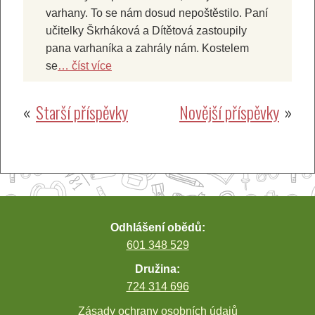
varhany. To se nám dosud nepoštěstilo. Paní
učitelky Škrháková a Dítětová zastoupily
pana varhaníka a zahrály nám. Kostelem
se
… číst více
Navigace
Starší příspěvky
Novější příspěvky
pro
příspěvky
Odhlášení obědů:
601 348 529
Družina:
724 314 696
Zásady ochrany osobních údajů