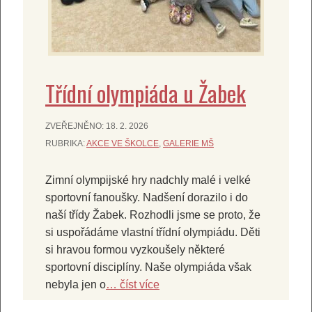
Třídní olympiáda u Žabek
ZVEŘEJNĚNO:
18. 2. 2026
RUBRIKA:
AKCE VE ŠKOLCE
,
GALERIE MŠ
Zimní olympijské hry nadchly malé i velké
sportovní fanoušky. Nadšení dorazilo i do
naší třídy Žabek. Rozhodli jsme se proto, že
si uspořádáme vlastní třídní olympiádu. Děti
si hravou formou vyzkoušely některé
sportovní disciplíny. Naše olympiáda však
nebyla jen o
… číst více