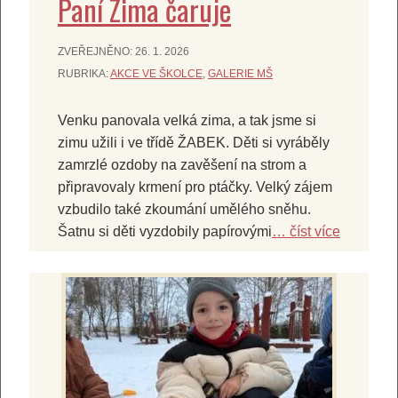
Paní Zima čaruje
ZVEŘEJNĚNO:
26. 1. 2026
RUBRIKA:
AKCE VE ŠKOLCE
,
GALERIE MŠ
Venku panovala velká zima, a tak jsme si
zimu užili i ve třídě ŽABEK. Děti si vyráběly
zamrzlé ozdoby na zavěšení na strom a
připravovaly krmení pro ptáčky. Velký zájem
vzbudilo také zkoumání umělého sněhu.
Šatnu si děti vyzdobily papírovými
… číst více