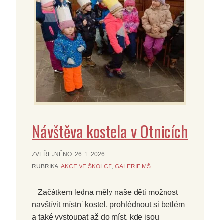
Návštěva kostela v Otnicích
ZVEŘEJNĚNO:
26. 1. 2026
RUBRIKA:
AKCE VE ŠKOLCE
,
GALERIE MŠ
Začátkem ledna měly naše děti možnost
navštívit místní kostel, prohlédnout si betlém
a také vystoupat až do míst, kde jsou