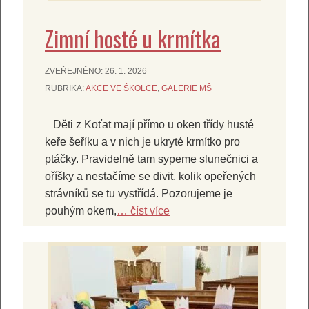
Zimní hosté u krmítka
ZVEŘEJNĚNO:
26. 1. 2026
RUBRIKA:
AKCE VE ŠKOLCE
,
GALERIE MŠ
Děti z Koťat mají přímo u oken třídy husté
keře šeříku a v nich je ukryté krmítko pro
ptáčky. Pravidelně tam sypeme slunečnici a
oříšky a nestačíme se divit, kolik opeřených
strávníků se tu vystřídá. Pozorujeme je
pouhým okem,
… číst více