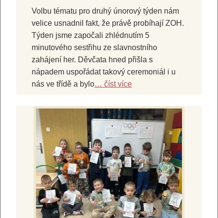
Volbu tématu pro druhý únorový týden nám
velice usnadnil fakt, že právě probíhají ZOH.
Týden jsme započali zhlédnutím 5
minutového sestřihu ze slavnostního
zahájení her. Děvčata hned přišla s
nápadem uspořádat takový ceremoniál i u
nás ve třídě a bylo
… číst více