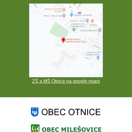
ZŠ a MŠ Otnice na google maps