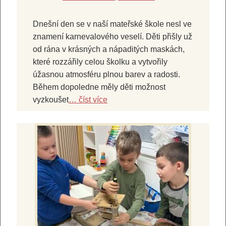
Dnešní den se v naší mateřské škole nesl ve
znamení karnevalového veselí. Děti přišly už
od rána v krásných a nápaditých maskách,
které rozzářily celou školku a vytvořily
úžasnou atmosféru plnou barev a radosti.
Během dopoledne měly děti možnost
vyzkoušet
… číst více