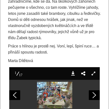
zahradničíme, kde se dá. Na školkových záhonech
pečujeme o všechno, co tam roste. Vyhlížíme jahody,
letos jsme zasadili také brambory, cibulku a ředkvičky.
Domů si děti odnesou hrášek, jak jinak, než ve
vlastnoručně vyzdobených květináčcích a ve třídě
nám dělají radost rýmovníky, jejichž vůně už je pro
třídu Žabek typická.
Práce s hlínou je prostě nej. Voní, lepí, špiní ruce… a
přináší spoustu radosti.
Marta Dítětová
1
17