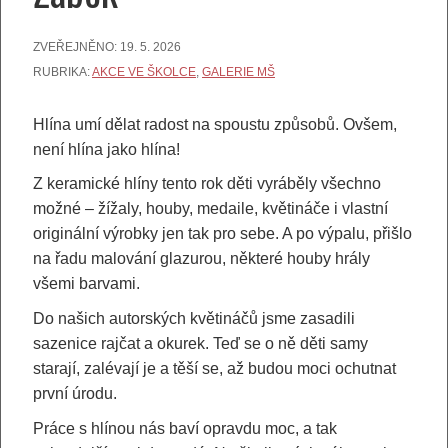
ZVEŘEJNĚNO:
19. 5. 2026
RUBRIKA:
AKCE VE ŠKOLCE
,
GALERIE MŠ
Hlína umí dělat radost na spoustu způsobů. Ovšem,
není hlína jako hlína!
Z keramické hlíny tento rok děti vyráběly všechno
možné – žížaly, houby, medaile, květináče i vlastní
originální výrobky jen tak pro sebe. A po výpalu, přišlo
na řadu malování glazurou, některé houby hrály
všemi barvami.
Do našich autorských květináčů jsme zasadili
sazenice rajčat a okurek. Teď se o ně děti samy
starají, zalévají je a těší se, až budou moci ochutnat
první úrodu.
Práce s hlínou nás baví opravdu moc, a tak