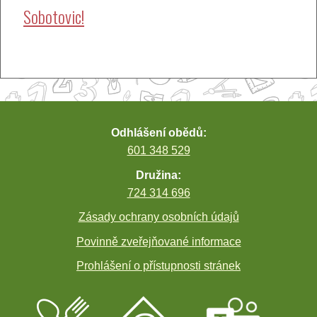
Sobotovic!
příspěvek
Odhlášení obědů:
601 348 529
Družina:
724 314 696
Zásady ochrany osobních údajů
Povinně zveřejňované informace
Prohlášení o přístupnosti stránek