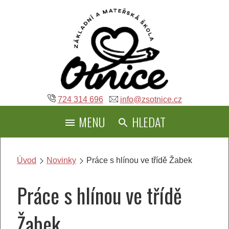
Přeskočit
na
obsah
724 314 696
info@zsotnice.cz
MENU
HLEDAT
Úvod
Novinky
Práce s hlínou ve třídě Žabek
Práce s hlínou ve třídě
Žabek