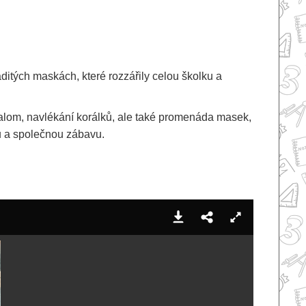
ditých maskách, které rozzářily celou školku a
alom, navlékání korálků, ale také promenáda masek,
bu a společnou zábavu.