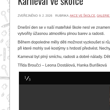
Karneval ve školce
ZVEŘEJNĚNO:
9. 2. 2026
RUBRIKA:
AKCE VE ŠKOLCE
,
GALERIE
Dnešní den se v naší mateřské škole nesl ve znamení 
vytvořily úžasnou atmosféru plnou barev a radosti.
Během dopoledne měly děti možnost vyzkoušet si růz
při které mohly své kostýmy s hrdostí předvést. Nechy
Karneval byl plný smíchu, radosti a dobré nálady. Dět
Třída Broučci – Leona Dostálová, Hanka Burišková
1
3