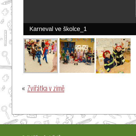
Karneval ve školce_1
Navigace
Zvířátka v zimě
pro
příspěvek