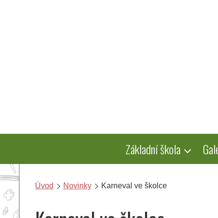
Přeskočit
na
obsah
Základní škola
Gal
Úvod
Novinky
Karneval ve školce