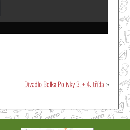
Divadlo Bolka Polívky 3. + 4. třída