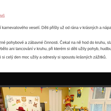
 MŠ
karnevalového veselí. Děti přišly už od rána v krásných a nápa
né pohybové a zábavné činnosti. Čekal na ně hod do kruhu, sl
bělo ani tancování v kruhu, při kterém si děti užily pohyb, hud
i si celý den moc užily a odnesly si spoustu krásných zážitků.