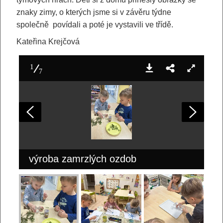
znaky zimy, o kterých jsme si v závěru týdne
společně povídali a poté je vystavili ve třídě.
Kateřina Krejčová
1
7
výroba zamrzlých ozdob