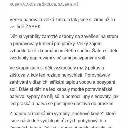
RUBRIKA:
AKCE VE ŠKOLCE
,
GALERIE MŠ
Venku panovala velká zima, a tak jsme si zimu užili i
ve třídě ŽABEK.
Děti si vyráběly zamrzlé ozdoby na zavěšení na strom
a připravovaly krmení pro ptáčky. Velký zájem
vzbudilo také zkoumání umělého sněhu. Šatnu si děti
vyzdobily papírovými vločkami posypanými solí.
Ve skupinkách si děti vyzkoušely malý pokus a
zjišťovaly, kdy led roztaje nejrychleji. Porovnávaly
zahřívání v dlaních, stříkání teplou vodou a posypání
solí. Dále si děti na led kapaly modré potravinářské
barvivo, sypaly na něj sůl a pomocí lupy sledovaly, jak
led praská a barva se postupně dostává do prasklin.
Z papíru si mačkáním vyrobily „sněhové koule“, které
jsme následně využili při různých pohybových a
týmových hrách. Děti si z domu přinesly obrázky se