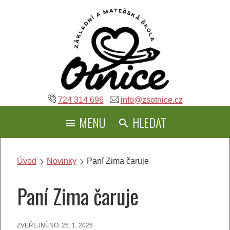
Přeskočit
na
obsah
724 314 696
info@zsotnice.cz
MENU
HLEDAT
Úvod
Novinky
Paní Zima čaruje
Paní Zima čaruje
ZVEŘEJNĚNO:
26. 1. 2026