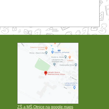
ZŠ a MŠ Otnice na google maps